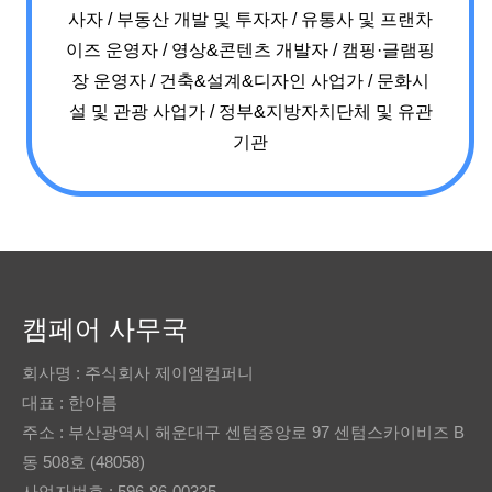
사자
/
부동산 개발 및 투자자
/
유통사 및 프랜차
이즈 운영자
/
영상&콘텐츠 개발자
/
캠핑·글램핑
장 운영자
/
건축&설계&디자인 사업가
/
문화시
설 및 관광 사업가
/
정부&지방자치단체 및 유관
기관
캠페어 사무국
회사명 : 주식회사 제이엠컴퍼니
대표 : 한아름
주소 : 부산광역시 해운대구 센텀중앙로 97 센텀스카이비즈 B
동 508호 (48058)
사업자번호 : 596-86-00335