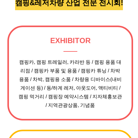
캠핑&레저차량 산업 전문 전시회!
EXHIBITOR
캠핑카, 캠핑 트레일러, 카라반 등
/
캠핑 용품 대
리점
/
캠핑카 부품 및 용품
/
캠핑카 튜닝
/
차박
용품
/
차박, 캠핑용 소품
/
차량용 디바이스(내비
게이션 등)
/
동/하계 레저, 아웃도어, 액티비티
/
캠핑 먹거리
/
캠핑장 예약시스템
/
지자체홍보관
/
지역관광상품, 기념품